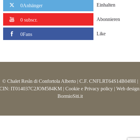
Einhalten
0Anhänger
Abonnieren
0 subscr.
Like
0Fans
© Chalet Resìn di Confortola Alberto | C.F. CNFLRT64S14B049H |
CIN: IT014037C2JOM584KM |
Cookie e Privacy policy
| Web design
BormioSiti.it